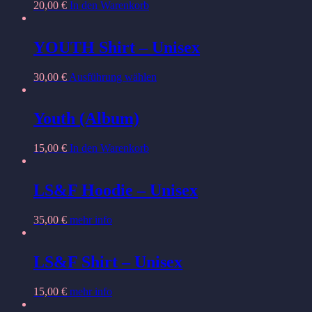
20,00
€
In den Warenkorb
YOUTH Shirt – Unisex
Dieses
30,00
€
Ausführung wählen
Produkt
weist
mehrere
Youth (Album)
Varianten
auf.
15,00
€
In den Warenkorb
Die
Optionen
können
LS&F Hoodie – Unisex
auf
der
Produktseite
Dieses
35,00
€
mehr info
gewählt
Produkt
werden
weist
mehrere
LS&F Shirt – Unisex
Varianten
auf.
Dieses
15,00
€
mehr info
Die
Produkt
Optionen