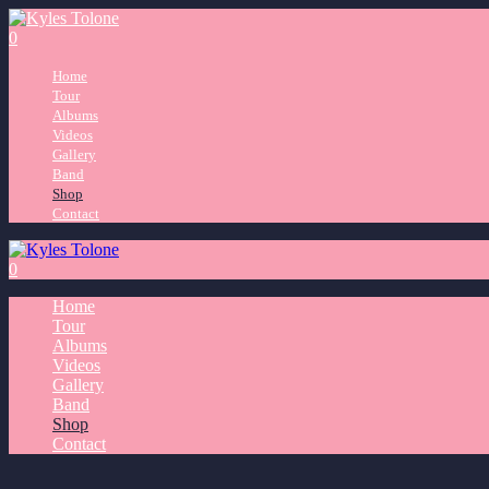
0
Home
Tour
Albums
Videos
Gallery
Band
Shop
Contact
0
Home
Tour
Albums
Videos
Gallery
Band
Shop
Contact