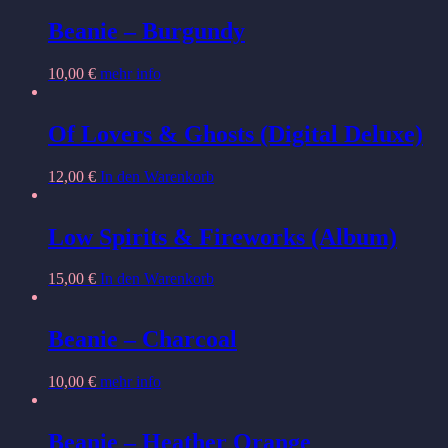
weist
können
mehrere
Beanie – Burgundy
auf
Varianten
der
auf.
Produktseite
10,00
€
mehr info
Die
gewählt
Optionen
werden
können
Of Lovers & Ghosts (Digital Deluxe)
auf
der
Produktseite
12,00
€
In den Warenkorb
gewählt
werden
Low Spirits & Fireworks (Album)
15,00
€
In den Warenkorb
Beanie – Charcoal
10,00
€
mehr info
Beanie – Heather Orange