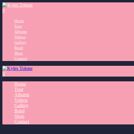
0
Home
Tour
Albums
Videos
Gallery
Band
Shop
Contact
0
Home
Tour
Albums
Videos
Gallery
Band
Shop
Contact